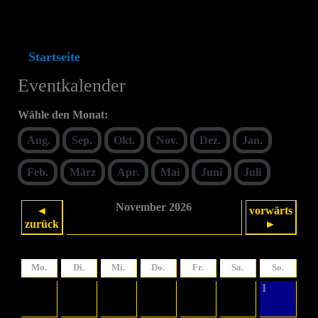
Startseite
Eventkalender
Eventkalender
Wähle den Monat:
Aug.
Sep.
Okt.
Nov.
Dez.
Jan.
Feb.
März
Apr.
Mai
Juni
Juli
November 2026
◄
vorwärts
zurück
►
Mo.
Di.
Mi.
Do.
Fr.
Sa.
So.
1