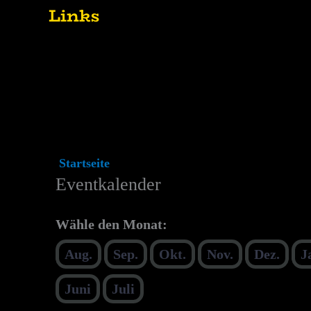
Links
Startseite
Eventkalender
Eventkalender
Wähle den Monat:
Aug.
Sep.
Okt.
Nov.
Dez.
J
Juni
Juli