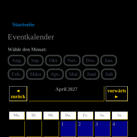
Startseite
Eventkalender
Eventkalender
Wähle den Monat:
Aug.
Sep.
Okt.
Nov.
Dez.
Jan.
Feb.
März
Apr.
Mai
Juni
Juli
April 2027
◄
vorwärts
zurück
►
Mo.
Di.
Mi.
Do.
Fr.
Sa.
So.
1
2
3
4